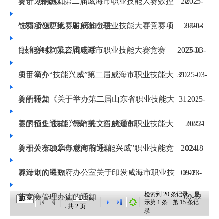
赛计划的通知
​关于“技能威”第二届威海市职业技能大赛数控
28
2025-
铣赛项变更比赛时间的公告
​“技能兴威”第二届威海市职业技能大赛竞赛项
2025-
04-03
目比赛时间及咨询电话
​“技能兴威”第二届威海市职业技能大赛竞赛
2025-03-
03-31
项目简介
​关于举办“技能兴威”第二届威海市职业技能大
31
2025-03-
赛的通知
关于转发《关于举办第二届山东省职业技能大
31
2025-
赛的预备通知》等有关文件的通知
关于征集“技能兴威”第二届威海市职业技能大
2025-
02-21
赛相关赛项承办意向的通知
关于公布2024年威海市“技能兴威”职业技能竞
2024-
02-18
赛计划的通知
威海市人民政府办公室关于印发威海市职业技
06-11
2023-
检索到
20
条记录，显
能竞赛管理办法的通知
09-22
第
页
示第
1
条 - 第
15
条记
/ 共
2
页
录