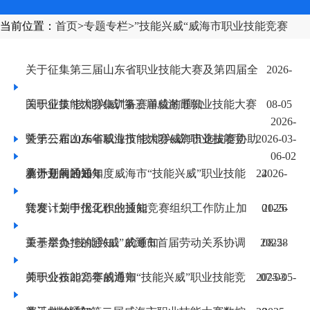
当前位置：
首页
>
专题专栏
>
”技能兴威“威海市职业技能竞赛
​关于征集第三届山东省职业技能大赛及第四届全
2026-
国职业技能大赛集训备赛单位的通知
关于征集“技能兴威”第三届威海市职业技能大赛
08-05
2026-
暨第三届山东省职业技能大赛威海市选拔赛协助
关于公布2026年威海市“技能兴威”职业技能竞
2026-03-
06-02
承办意向的通知
赛计划的通知
​关于开展2026年度威海市“技能兴威”职业技能
24
2026-
竞赛计划申报工作的通知
转发《关于优化职业技能竞赛组织工作防止加
01-26
2025-
重基层负担的通知》的通知
关于举办“技能兴威”威海市首届劳动关系协调
2025-
08-28
师职业技能竞赛的通知
关于公布2025年威海市“技能兴威”职业技能竞
2025-05-
07-03