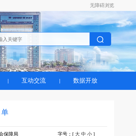
无障碍浏览
互动交流
数据开放
名单
会保障局
字号
：[
大
中
小
]