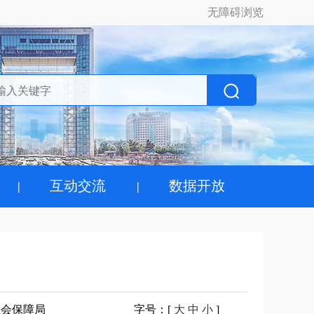
无障碍浏览
互动交流
数据开放
社会保障局
字号
：[
大
中
小
]