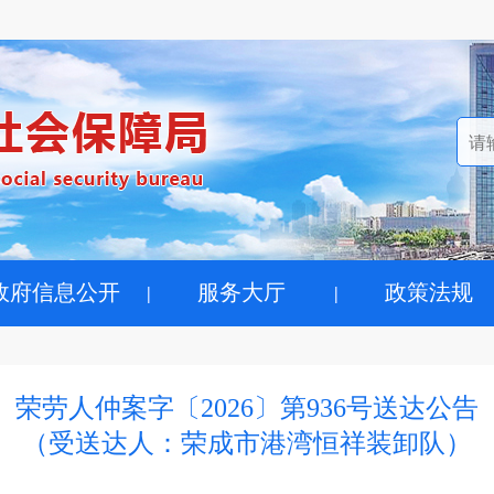
政府信息公开
服务大厅
政策法规
荣劳人仲案字〔2026〕第936号送达公告
（受送达人：荣成市港湾恒祥装卸队）