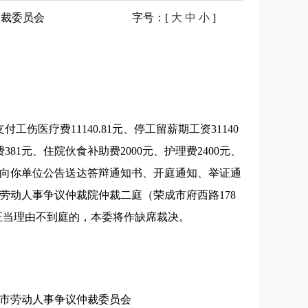
仲裁委员会
字号
：[
大
中
小
]
医疗费11140.81元、停工留薪期工资31140
81元、住院伙食补助费2000元、护理费2400元、
法向你单位公告送达答辩通知书、开庭通知、举证通
市劳动人事争议仲裁院仲裁二庭（荣成市府西路178
，无正当理由不到庭的，本委将作缺席裁决。
委员会