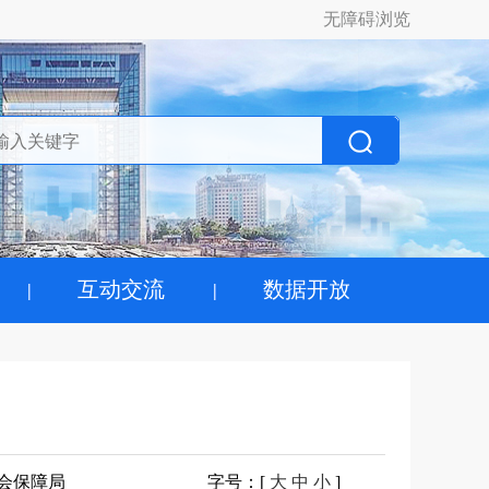
无障碍浏览
互动交流
数据开放
会保障局
字号
：[
大
中
小
]