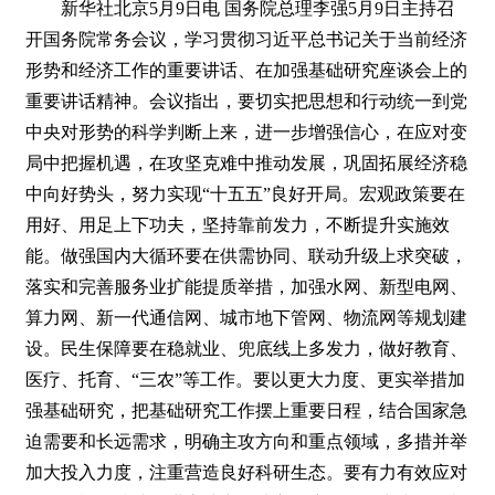
新华社北京5月9日电 国务院总理李强5月9日主持召
开国务院常务会议，学习贯彻习近平总书记关于当前经济
形势和经济工作的重要讲话、在加强基础研究座谈会上的
重要讲话精神。会议指出，要切实把思想和行动统一到党
中央对形势的科学判断上来，进一步增强信心，在应对变
局中把握机遇，在攻坚克难中推动发展，巩固拓展经济稳
中向好势头，努力实现“十五五”良好开局。宏观政策要在
用好、用足上下功夫，坚持靠前发力，不断提升实施效
能。做强国内大循环要在供需协同、联动升级上求突破，
落实和完善服务业扩能提质举措，加强水网、新型电网、
算力网、新一代通信网、城市地下管网、物流网等规划建
设。民生保障要在稳就业、兜底线上多发力，做好教育、
医疗、托育、“三农”等工作。要以更大力度、更实举措加
强基础研究，把基础研究工作摆上重要日程，结合国家急
迫需要和长远需求，明确主攻方向和重点领域，多措并举
加大投入力度，注重营造良好科研生态。要有力有效应对