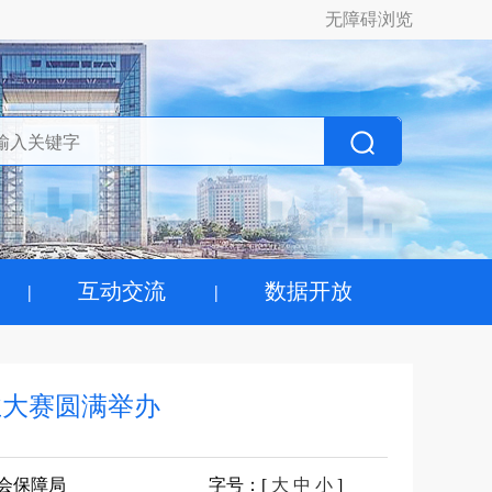
无障碍浏览
互动交流
数据开放
业大赛圆满举办
会保障局
字号
：[
大
中
小
]