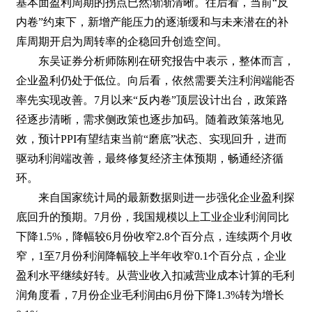
基本面盈利周期的拐点已然渐渐清晰。往后看，当前“反
内卷”约束下，新增产能压力的逐渐缓和与未来潜在的补
库周期开启为周转率的企稳回升创造空间。
东吴证券分析师陈刚在研究报告中表示，整体而言，
企业盈利仍处于低位。向后看，依然需要关注利润端能否
率先实现改善。7月以来“反内卷”顶层设计出台，政策路
径逐步清晰，需求侧政策也逐步加码。随着政策落地见
效，预计PPI有望结束当前“磨底”状态、实现回升，进而
驱动利润端改善，最终修复经济主体预期，畅通经济循
环。
来自国家统计局的最新数据则进一步强化企业盈利探
底回升的预期。7月份，我国规模以上工业企业利润同比
下降1.5%，降幅较6月份收窄2.8个百分点，连续两个月收
窄，1至7月份利润降幅较上半年收窄0.1个百分点，企业
盈利水平继续好转。从营业收入扣减营业成本计算的毛利
润角度看，7月份企业毛利润由6月份下降1.3%转为增长