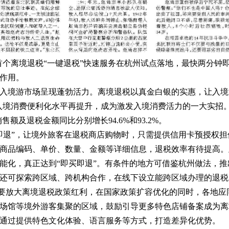
国首个离境退税“一键退税”快速服务在杭州试点落地，最快两分
作用。
入境游市场呈现蓬勃活力。离境退税以真金白银的实惠，让入境
，入境消费便利化水平再提升，成为激发入境消费活力的一大实招
售额及退税金额同比分别增长94.6%和93.2%。
即退”，让境外旅客在退税商店购物时，只需提供信用卡预授权
商品编码、单价、数量、金额等详细信息，退税效率有待提高。
能化，真正达到“即买即退”。有条件的地方可借鉴杭州做法，
还可探索跨区域、跨机构合作，在线下设立能跨区域办理的退税
期。要放大离境退税政策红利，在国家政策扩容优化的同时，各地
场馆等境外游客集聚的区域，鼓励引导更多特色店铺备案成为离
通过提供特色文化体验、语言服务等方式，打造差异化优势。