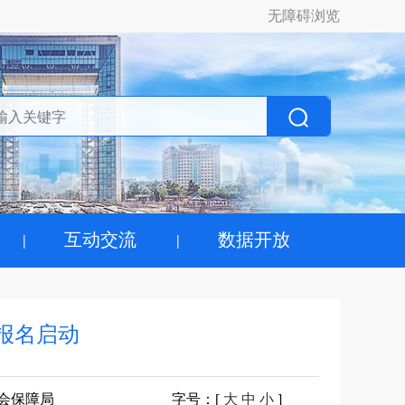
无障碍浏览
互动交流
数据开放
报名启动
会保障局
字号
：[
大
中
小
]