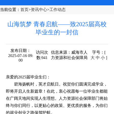
当前位置
：
首页
>
资讯中心
>
工作动态
山海筑梦 青春启航——致2025届高校
毕业生的一封信
发布日期：
访问次
信息来源：
威海市人
字号
：[
2025-07-16 09:
数:
941
力资源和社会保障局
大
中
小
]
00
亲爱的2025届毕业生们：
碧海扬帆时，英才启航日。祝贺你们圆满完成学业，
即将开启人生新篇章！在此，衷心祝愿每一位毕业生都能
在广阔天地间实现人生理想。人力资源社会保障部门将始
终与你们同行，以更贴心的政策、更优质的服务，为你们
的就业创业之路保驾护航。