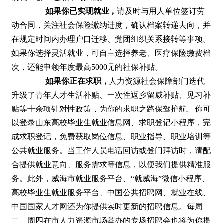
——
如果你已实现就业，
请及时与用人单位签订劳
动合同，关注社会保险缴纳进度，确认档案转递去向，并
在规定时间内办理户口迁移、党团组织关系接转等事项。
如果你选择灵活就业，可自主选择养老、医疗保险缴费档
次，还能申领年度最高5000元的社保补贴。
——
如果你正在求职，
人力资源社会保障部门迭代
升级了青年人才生活补贴、一次性返乡留威补贴、见习补
贴等十余项针对性政策，为你的求职之路保驾护航。你可
以登录山东高校毕业生就业信息网、求职登记小程序，完
成求职登记，免费获取岗位信息、职业指导、职业培训等
公共就业服务。当工作人员电话回访或登门拜访时，请配
合提供就业意向、服务需求等信息，以便我们提供精准服
务。此外，威海市就业服务平台、“就威海”微信小程序、
高校毕业生就业服务平台、中国公共招聘网、就业在线、
中国国家人才网还为你提供实时更新的招聘信息。每周
二、周四在市人力资源市场举办的专场招聘会也将为你提